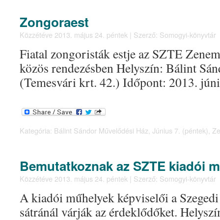
Zongoraest
Közzétéve
2013. május 24. péntek
|
Szerző:
Somogyi-könyvtár
Fiatal zongoristák estje az SZTE Zenem
közös rendezésben Helyszín: Bálint Sá
(Temesvári krt. 42.) Időpont: 2013. júni
Kategória:
Bálint Sándor Művelődési Ház
,
Június 7. (péntek)
,
Ze
Bemutatkoznak az SZTE kiadói m
Közzétéve
2013. május 24. péntek
|
Szerző:
Somogyi-könyvtár
A kiadói műhelyek képviselői a Szeged
sátránál várják az érdeklődőket. Helyszí