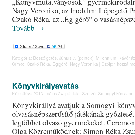
„Könyvmutatványosok” gyermekirodalmi
Nagy Veronika, az Irodalmi Lépegető P
Czakó Réka, az „Égigérő” olvasásnéps
Tovább
→
Kategória:
Beszélgetés
,
Június 7. (péntek)
,
Millenniumi Kávéház
Címke:
Czakó Réka
,
Egigérő
,
Nagy Veronika
|
Szóljon hozzá mo
Könyvkirályavatás
Közzétéve
2013. május 24. péntek
|
Szerző:
Somogyi-könyvtár
Könyvkirállyá avatjuk a Somogyi-könyv
olvasásnépszerűsítő játékának győztesét
legtöbbet olvasó gyermekeket. Ceremó
Olga Közreműködnek: Simon Réka Zsuz