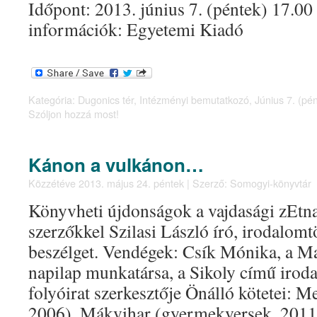
Időpont: 2013. június 7. (péntek) 17.0
információk: Egyetemi Kiadó
Kategória:
Dugonics tér
,
Intézményi bemutatkozó
,
Június 7. (pé
Szóljon hozzá most!
Kánon a vulkánon…
Közzétéve
2013. május 24. péntek
|
Szerző:
Somogyi-könyvtár
Könyvheti újdonságok a vajdasági zEtn
szerzőkkel Szilasi László író, irodalomt
beszélget. Vendégek: Csík Mónika, a M
napilap munkatársa, a Sikoly című irod
folyóirat szerkesztője Önálló kötetei: M
2006), Mákvihar (gyermekversek, 2011