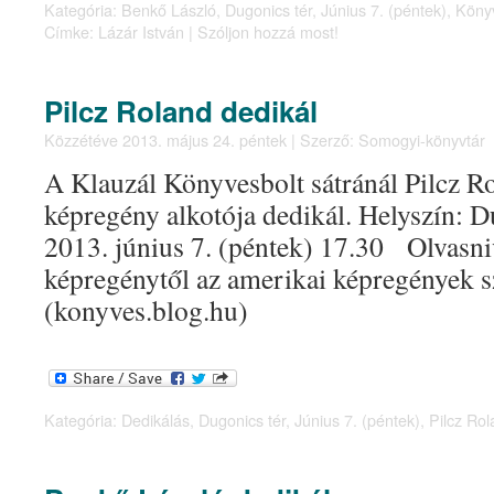
Kategória:
Benkő László
,
Dugonics tér
,
Június 7. (péntek)
,
Köny
Címke:
Lázár István
|
Szóljon hozzá most!
Pilcz Roland dedikál
Közzétéve
2013. május 24. péntek
|
Szerző:
Somogyi-könyvtár
A Klauzál Könyvesbolt sátránál Pilcz Ro
képregény alkotója dedikál. Helyszín: D
2013. június 7. (péntek) 17.30 Olvasniv
képregénytől az amerikai képregények s
(konyves.blog.hu)
Kategória:
Dedikálás
,
Dugonics tér
,
Június 7. (péntek)
,
Pilcz Ro