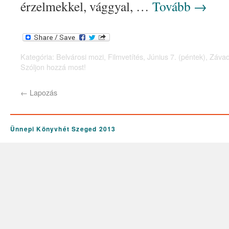
érzelmekkel, vággyal, …
Tovább
→
Kategória:
Belvárosi mozi
,
Filmvetítés
,
Június 7. (péntek)
,
Závad
Szóljon hozzá most!
←
Lapozás
Ünnepi Könyvhét Szeged 2013