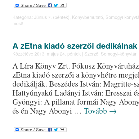
Kategória:
Június 7. (péntek)
,
Könyvbemutató
,
Somogyi-könyvtá
most!
A zEtna kiadó szerzői dedikálnak
Közzétéve
2013. május 24. péntek
|
Szerző:
Somogyi-könyvtár
A Líra Könyv Zrt. Fókusz Könyváruház s
zEtna kiadó szerzői a könyvhétre megjel
dedikálják. Beszédes István: Magritte-s
Hattyúnyakú Ladányi István: Eresszai é
Gyöngyi: A pillanat formái Nagy Abon
és én Nagy Abonyi …
Tovább
→