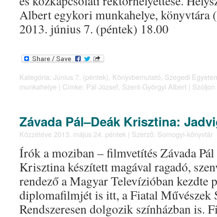
és közkapcsolati rektorhelyettese. Hely
Albert egykori munkahelye, könyvtára (
2013. június 7. (péntek) 18.00
Kategória:
Június 7. (péntek)
,
Könyvbemutató
,
Szegedi Egyetem
munkahelye
|
Címke:
Pál József
,
Szent-Györgyi Albert
|
Szóljon
Závada Pál–Deák Krisztina: Jadvi
Közzétéve
2013. május 24. péntek
|
Szerző:
Somogyi-könyvtár
Írók a moziban – filmvetítés Závada Pá
Krisztina készített magával ragadó, szen
rendező a Magyar Televízióban kezdte pá
diplomafilmjét is itt, a Fiatal Művészek 
Rendszeresen dolgozik színházban is. Fil