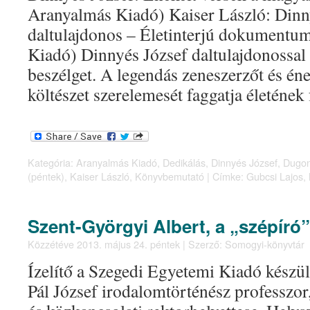
Aranyalmás Kiadó) Kaiser László: Dinny
daltulajdonos – Életinterjú dokument
Kiadó) Dinnyés József daltulajdonossal 
beszélget. A legendás zeneszerzőt és én
költészet szerelemesét faggatja életéne
Kategória:
Aranyalmás Kiadó
,
Dedikálás
,
Dinnyés József
,
Dugon
(péntek)
,
Kaiser László
,
Könyvbemutató
|
Címke:
Gubcsi Lajos
,
Szent-Györgyi Albert, a „szépíró”
Közzétéve
2013. május 24. péntek
|
Szerző:
Somogyi-könyvtár
Ízelítő a Szegedi Egyetemi Kiadó készü
Pál József irodalomtörténész professzo