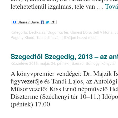
letehetetlenül izgalmas, tele van …
Tov
Kategória:
Dedikálás
,
Dugonics tér
,
Gimesi Dóra
,
Jeli Viktória
,
Jú
Pagony Kiadó
,
Tasnádi István
|
Szóljon hozzá most!
Szegedtől Szegedig, 2013 – az an
Közzétéve
2013. május 24. péntek
|
Szerző:
Somogyi-könyvtár
A könyvpremier vendégei: Dr. Majzik I
ügyvezetője és Tandi Lajos, az Antológi
Műsorvezető: Kiss Ernő népművelő Hel
Díszterme (Széchenyi tér 10–11.) Időpon
(péntek) 17.00