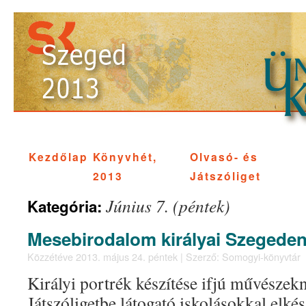
Kezdőlap
Könyvhét,
Olvasó- és
2013
Játszóliget
Június 7. (péntek)
Kategória:
Mesebirodalom királyai Szegeden
Közzétéve
2013. május 24. péntek
|
Szerző:
Somogyi-könyvtár
Királyi portrék készítése ifjú művésze
Játszóligetbe látogató iskolásokkal elké