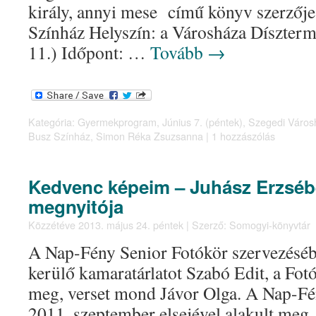
király, annyi mese című könyv szerzőj
Színház Helyszín: a Városháza Díszterm
11.) Időpont: …
Tovább
→
Kategória:
Gyermekprogram
,
Június 7. (péntek)
,
Szegedi Város
Busz Színház
,
Simon Réka Zsuzsanna
|
1 hozzászólás
Kedvenc képeim – Juhász Erzsébe
megnyitója
Közzétéve
2013. május 24. péntek
|
Szerző:
Somogyi-könyvtár
A Nap-Fény Senior Fotókör szervezésé
kerülő kamaratárlatot Szabó Edit, a Fotó
meg, verset mond Jávor Olga. A Nap-Fé
2011. szeptember elsejével alakult meg.