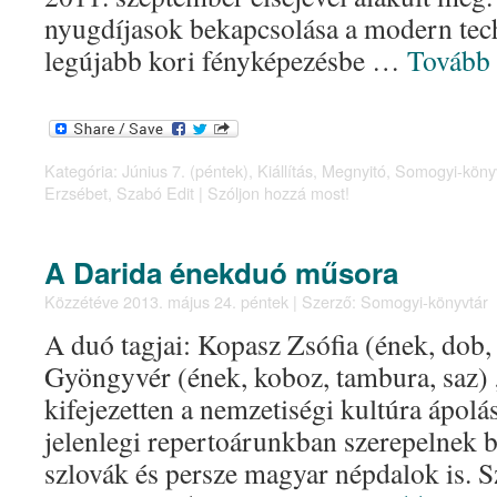
nyugdíjasok bekapcsolása a modern tec
legújabb kori fényképezésbe …
Tovább
Kategória:
Június 7. (péntek)
,
Kiállítás
,
Megnyitó
,
Somogyi-köny
Erzsébet
,
Szabó Edit
|
Szóljon hozzá most!
A Darida énekduó műsora
Közzétéve
2013. május 24. péntek
|
Szerző:
Somogyi-könyvtár
A duó tagjai: Kopasz Zsófia (ének, dob,
Gyöngyvér (ének, koboz, tambura, saz)
kifejezetten a nemzetiségi kultúra ápolá
jelenlegi repertoárunkban szerepelnek b
szlovák és persze magyar népdalok is. 