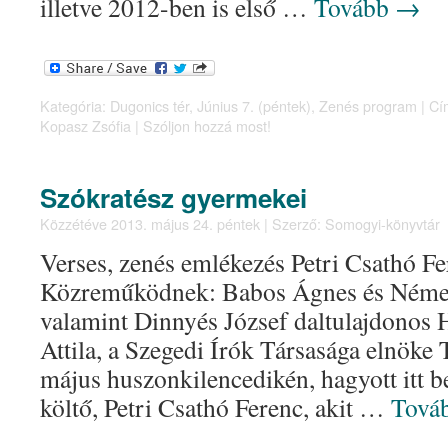
illetve 2012-ben is első …
Tovább
→
Kategória:
Dugonics tér
,
Június 7. (péntek)
,
Zenés program
|
Cí
Kopasz Zsófia
|
Szóljon hozzá most!
Szókratész gyermekei
Közzétéve
2013. május 24. péntek
|
Szerző:
Somogyi-könyvtár
Verses, zenés emlékezés Petri Csathó Fe
Közreműködnek: Babos Ágnes és Néme
valamint Dinnyés József daltulajdonos 
Attila, a Szegedi Írók Társasága elnöke T
május huszonkilencedikén, hagyott itt 
költő, Petri Csathó Ferenc, akit …
Tová