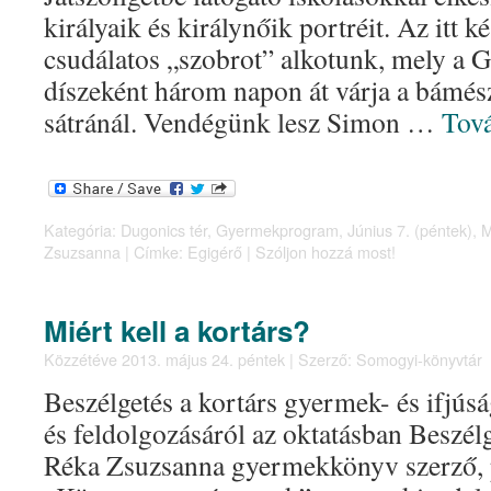
királyaik és királynőik portréit. Az itt 
csudálatos „szobrot” alkotunk, mely a
díszeként három napon át várja a bámés
sátránál. Vendégünk lesz Simon …
Tov
Kategória:
Dugonics tér
,
Gyermekprogram
,
Június 7. (péntek)
,
M
Zsuzsanna
|
Címke:
Egigérő
|
Szóljon hozzá most!
Miért kell a kortárs?
Közzétéve
2013. május 24. péntek
|
Szerző:
Somogyi-könyvtár
Beszélgetés a kortárs gyermek- és ifjús
és feldolgozásáról az oktatásban Beszél
Réka Zsuzsanna gyermekkönyv szerző, 