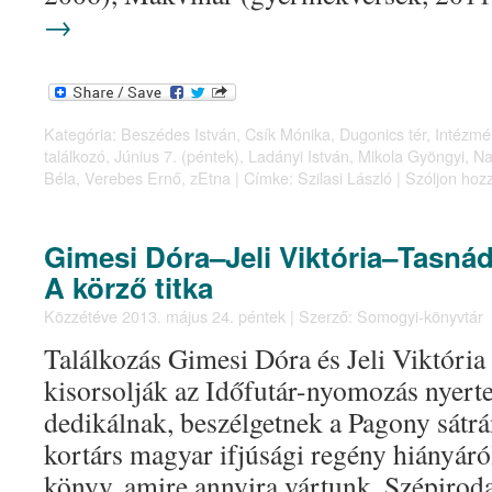
→
Kategória:
Beszédes István
,
Csík Mónika
,
Dugonics tér
,
Intézmé
találkozó
,
Június 7. (péntek)
,
Ladányi István
,
Mikola Gyöngyi
,
Na
Béla
,
Verebes Ernő
,
zEtna
|
Címke:
Szilasi László
|
Szóljon hoz
Gimesi Dóra–Jeli Viktória–Tasnádi
A körző titka
Közzétéve
2013. május 24. péntek
|
Szerző:
Somogyi-könyvtár
Találkozás Gimesi Dóra és Jeli Viktória
kisorsolják az Időfutár-nyomozás nyerte
dedikálnak, beszélgetnek a Pagony sátrá
kortárs magyar ifjúsági regény hiányáról
könyv, amire annyira vártunk. Szépirod