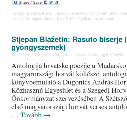
Kategória:
Bába Kiadó
,
Június 7. (péntek)
,
Könyvbemutató
,
Sze
Címke:
Dr. Majzik István
,
Kiss Ernő
|
Szóljon hozzá most!
Stjepan Blažetin: Rasuto biserje 
gyöngyszemek)
Közzétéve
2013. május 24. péntek
|
Szerző:
Somogyi-könyvtár
Antologija hrvatske poezije u Mađarsk
magyarországi horvát költészet antológ
könyvbemutató a Dugonics András Hor
Közhasznú Egyesület és a Szegedi Horv
Önkormányzat szervezésében A Szétszó
első magyarországi horvát verses antoló
…
Tovább
→