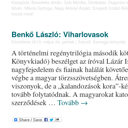
Kategória:
Beszédes István
,
Csík Mónika
,
Dedikálás
,
Dugonics t
István
,
Mikola Gyöngyi
,
Nagy Abonyi Árpád
,
Szegedi-Szabó Bél
hozzá most!
Benkő László: Viharlovasok
Közzétéve
2013. május 24. péntek
|
Szerző:
Somogyi-könyvtár
A történelmi regénytrilógia második köt
Könyvkiadó) beszélget az íróval Lázár 
nagyfejedelem és fiainak halálát követő
végbe a magyar törzsszövetségben. Átre
viszonyok, de a „kalandozások kora”-kén
tovább folytatódnak. A magyarokat kato
szerződések …
Tovább
→