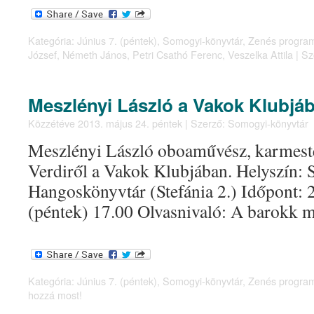
Kategória:
Június 7. (péntek)
,
Somogyi-könyvtár
,
Zenés progra
József
,
Németh János
,
Petri Csathó Ferenc
,
Veszelka Attila
|
Sz
Meszlényi László a Vakok Klubjá
Közzétéve
2013. május 24. péntek
|
Szerző:
Somogyi-könyvtár
Meszlényi László oboaművész, karmeste
Verdiről a Vakok Klubjában. Helyszín:
Hangoskönyvtár (Stefánia 2.) Időpont: 2
(péntek) 17.00 Olvasnivaló: A barokk 
Kategória:
Június 7. (péntek)
,
Somogyi-könyvtár
,
Zenés progra
hozzá most!