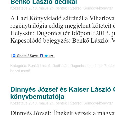
Benkő László dedikál
Közzétéve
2013. május 24. péntek
|
Szerző:
Somogyi-könyvtár
A Lazi Könyvkiadó sátránál a Viharlova
regénytrilógia eddig megjelent köteteit d
Helyszín: Dugonics tér Időpont: 2013. j
Kapcsolódó bejegyzés: Benkő László: V
Kategória:
Benkő László
,
Dedikálás
,
Dugonics tér
,
Június 7. (pé
hozzá most!
Dinnyés József és Kaiser László 
könyvbemutatója
Közzétéve
2013. május 24. péntek
|
Szerző:
Somogyi-könyvtár
Dinnyés József: Énekelt versek a magy