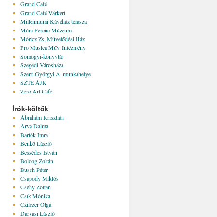
Grand Café
Grand Café Várkert
Millenniumi Kávéház terasza
Móra Ferenc Múzeum
Móricz Zs. Művelődési Ház
Pro Musica Műv. Intézmény
Somogyi-könyvtár
Szegedi Városháza
Szent-Györgyi A. munkahelye
SZTE ÁJK
Zero Art Cafe
Írók-költők
Ábrahám Krisztián
Árva Dalma
Bartók Imre
Benkő László
Beszédes István
Boldog Zoltán
Busch Péter
Csapody Miklós
Csehy Zoltán
Csík Mónika
Czilczer Olga
Darvasi László