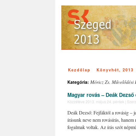
Kezdőlap
Könyvhét, 2013
Móricz Zs. Művelődési
Kategória:
Magyar rovás – Deák Dezső 
Közzétéve
2013. május 24. péntek
|
Szerz
Deák Dezső: Fejfáktól a rovásig – 
írásunk neve nem rovásírás, hanem r
fogalmak voltak. Az írás szót nép