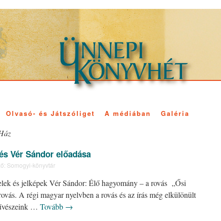
Olvasó- és Játszóliget
A médiában
Galéria
 Ház
és Vér Sándor előadása
ő:
Somogyi-könyvtár
jelek és jelképek Vér Sándor: Élő hagyomány – a rovás „Ősi
ovás. A régi magyar nyelvben a rovás és az írás még elkülönült
művészeink …
Tovább
→