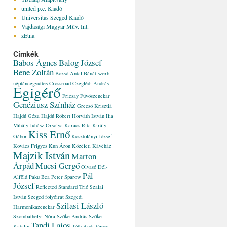
united p.c. Kiadó
Universitas Szeged Kiadó
Vajdasági Magyar Műv. Int.
zEtna
Címkék
Babos Ágnes
Balog József
Bene Zoltán
Bozsó Antal
Bánát szerb
néptáncegyüttes
Crossroad
Czeglédi András
Egigérő
Fricsay Fúvószenekar
Genéziusz Színház
Grecsó Krisztiá
Hajdú Géza
Hajdú Róbert
Horváth István
Ilia
Mihály
Juhász Orsolya
Karacs Rita
Király
Kiss Ernő
Gábor
Kosztolányi József
Kovács Frigyes
Kun Áron
Közéleti Kávéház
Majzik István
Marton
Árpád
Mucsi Gergő
Olvasó Dél-
Pál
Alföld
Paku Bea
Peter Sparow
József
Reflected
Standard Trió
Szalai
István
Szeged folyóirat
Szegedi
Szilasi László
Harmonikazenekar
Szombathelyi Nóra
Szőke András
Szőke
Tandi Lajos
Katalin
Tóth Andi
Veres