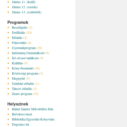
Június 11. (kedd)
Június 12. (szerda)
Június 13. (csütörtök)
Programok
Beszélgetés
(3)
Dedikálás
(20)
Előadás
(2)
Filmvetítés
(8)
Gyermekprogram
(20)
Intézményi bemutatkozó
(9)
Író-olvasó találkozó
(9)
Kiállítás
(9)
Könyvbemutató
(36)
Közösségi program
(3)
Megnyitó
(5)
Színházi előadás
(1)
Táncos előadás
(3)
Zenés program
(19)
Helyszínek
Bálint Sándor Művelődési Ház
Belvárosi mozi
Bibliotéka Egyesület Könyvtára
Dugonics tér