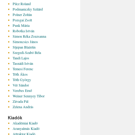
Pilcz Roland
Podmaniczky Szilárd
Polner Zoltán
Pozsgai Zsolt
Punk Mária
Robotka István
Simon Réka Zsuzsanna
Simoncsics János
Stjepan Blažetin
Szegedi-Szabó Béla
Tandi Lajos
Tasnádi István
Temesi Ferenc
Tóth Ákos
Tóth György
Vér Sándor
Verebes Ernő
Weiner Sennyey Tibor
Závada Pál
Zelena András
Kiadók
Akadémiai Kiadó
Aranyalmás Kiadó
Attraktor Kiadó