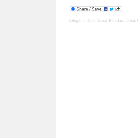
Kategória:
Deák Dezső
,
Előadás
,
Június 