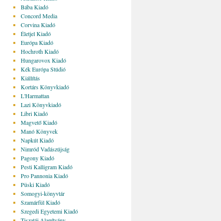
Bába Kiadó
Concord Media
Corvina Kiadó
Életjel Kiadó
Európa Kiadó
Hochroth Kiadó
Hungarovox Kiadó
Kék Európa Stúdió
Kiállítás
Kortárs Könyvkiadó
L'Harmattan
Lazi Könyvkiadó
Libri Kiadó
Magvető Kiadó
Manó Könyvek
Napkút Kiadó
Nimród Vadászújság
Pagony Kiadó
Pesti Kalligram Kiadó
Pro Pannonia Kiadó
Püski Kiadó
Somogyi-könyvtár
Szamárfül Kiadó
Szegedi Egyetemi Kiadó
Tiszatáj Alapítvány