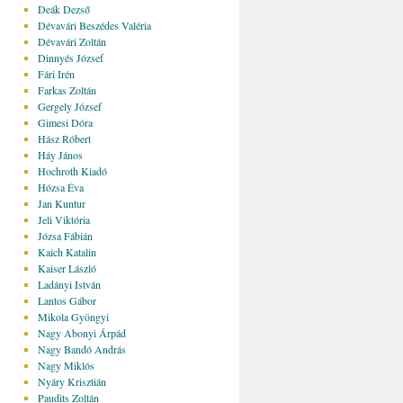
Deák Dezső
Dévavári Beszédes Valéria
Dévavári Zoltán
Dinnyés József
Fári Irén
Farkas Zoltán
Gergely József
Gimesi Dóra
Hász Róbert
Háy János
Hochroth Kiadó
Hózsa Éva
Jan Kuntur
Jeli Viktória
Józsa Fábián
Kaich Katalin
Kaiser László
Ladányi István
Lantos Gábor
Mikola Gyöngyi
Nagy Abonyi Árpád
Nagy Bandó András
Nagy Miklós
Nyáry Krisztián
Paudits Zoltán