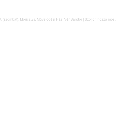
8. (szombat)
,
Móricz Zs. Művelődési Ház
,
Vér Sándor
|
Szóljon hozzá most!