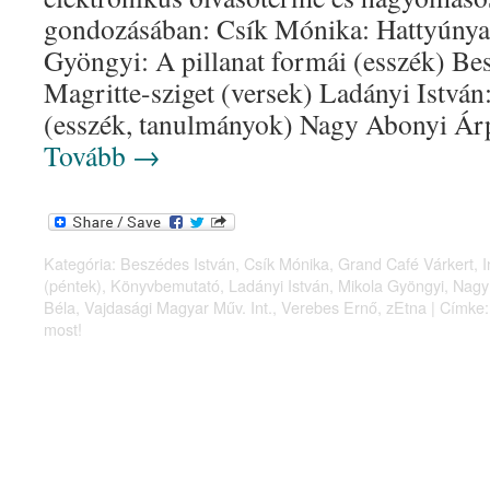
gondozásában: Csík Mónika: Hattyúnya
Gyöngyi: A pillanat formái (esszék) Bes
Magritte-sziget (versek) Ladányi István:
(esszék, tanulmányok) Nagy Abonyi Á
Tovább
→
Kategória:
Beszédes István
,
Csík Mónika
,
Grand Café Várkert
,
(péntek)
,
Könyvbemutató
,
Ladányi István
,
Mikola Gyöngyi
,
Nagy
Béla
,
Vajdasági Magyar Műv. Int.
,
Verebes Ernő
,
zEtna
|
Címke:
most!