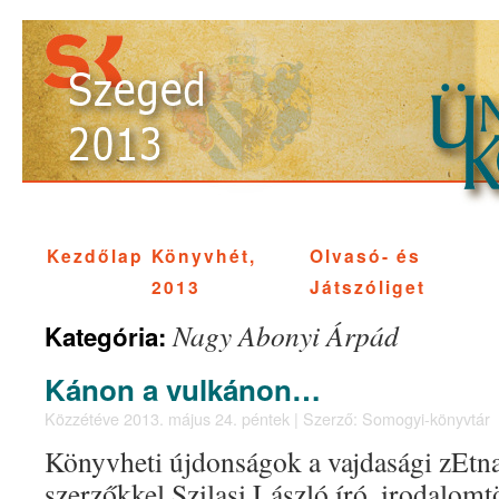
Kezdőlap
Könyvhét,
Olvasó- és
2013
Játszóliget
Nagy Abonyi Árpád
Kategória:
Kánon a vulkánon…
Közzétéve
2013. május 24. péntek
|
Szerző:
Somogyi-könyvtár
Könyvheti újdonságok a vajdasági zEtn
szerzőkkel Szilasi László író, irodalomt