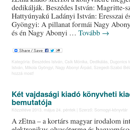
dedikálják. Beszédes István: Magritte-s
Hattyúnyakú Ladányi István: Eresszai é
Gyöngyi: A pillanat formái Nagy Abon
és én Nagy Abonyi …
Tovább
→
Kategória:
Beszédes István
,
Csík Mónika
,
Dedikálás
,
Dugonics t
István
,
Mikola Gyöngyi
,
Nagy Abonyi Árpád
,
Szegedi-Szabó Bél
hozzá most!
Két vajdasági kiadó könyvheti ki
bemutatója
Közzétéve
2013. május 24. péntek
|
Szerző:
Somogyi-könyvtár
A zEtna – a kortárs magyar irodalom int
elektronikus olvasóterme és hagyomáso