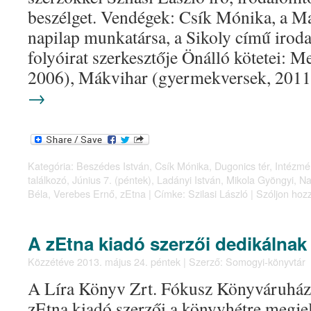
beszélget. Vendégek: Csík Mónika, a M
napilap munkatársa, a Sikoly című irod
folyóirat szerkesztője Önálló kötetei: M
2006), Mákvihar (gyermekversek, 2011
→
Kategória:
Beszédes István
,
Csík Mónika
,
Dugonics tér
,
Intézmé
találkozó
,
Június 7. (péntek)
,
Ladányi István
,
Mikola Gyöngyi
,
Na
Béla
,
Verebes Ernő
,
zEtna
|
Címke:
Szilasi László
|
Szóljon hoz
A zEtna kiadó szerzői dedikálnak
Közzétéve
2013. május 24. péntek
|
Szerző:
Somogyi-könyvtár
A Líra Könyv Zrt. Fókusz Könyváruház s
zEtna kiadó szerzői a könyvhétre megjel