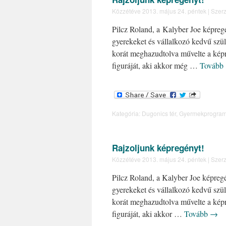
Közzétéve
2013. május 24. péntek
|
Szerz
Pilcz Roland, a Kalyber Joe képregé
gyerekeket és vállalkozó kedvű szüle
korát meghazudtolva művelte a kép
figuráját, aki akkor még …
Tovább
Kategória:
Dugonics tér
,
Gyermekprogra
Rajzoljunk képregényt!
Közzétéve
2013. május 24. péntek
|
Szerz
Pilcz Roland, a Kalyber Joe képregé
gyerekeket és vállalkozó kedvű szüle
korát meghazudtolva művelte a kép
figuráját, aki akkor …
Tovább
→