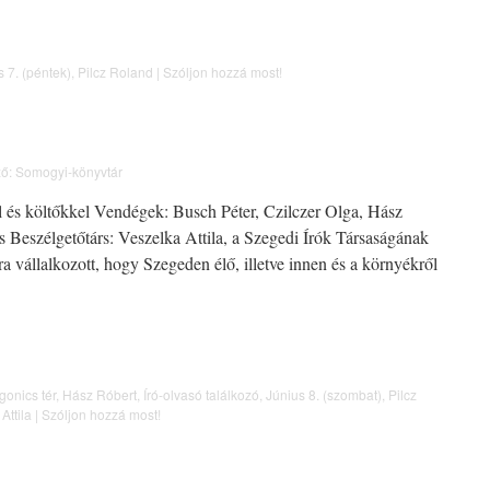
s 7. (péntek)
,
Pilcz Roland
|
Szóljon hozzá most!
ő:
Somogyi-könyvtár
al és költőkkel Vendégek: Busch Péter, Czilczer Olga, Hász
 Beszélgetőtárs: Veszelka Attila, a Szegedi Írók Társaságának
a vállalkozott, hogy Szegeden élő, illetve innen és a környékről
onics tér
,
Hász Róbert
,
Író-olvasó találkozó
,
Június 8. (szombat)
,
Pilcz
Attila
|
Szóljon hozzá most!