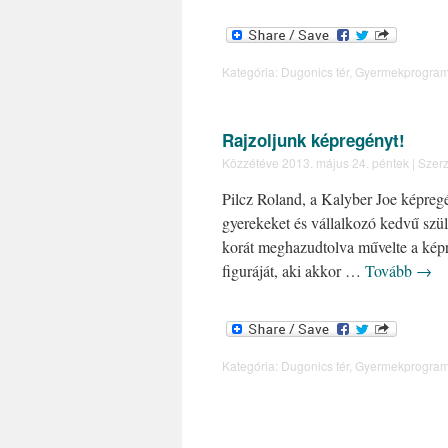
Kategória:
Dugonics tér
,
Gyermekprogra
Rajzoljunk képregényt!
Közzétéve
2013. május 24. péntek
|
Szerz
Pilcz Roland, a Kalyber Joe képregé
gyerekeket és vállalkozó kedvű szüle
korát meghazudtolva művelte a kép
figuráját, aki akkor …
Tovább
→
Kategória:
Dugonics tér
,
Gyermekprogra