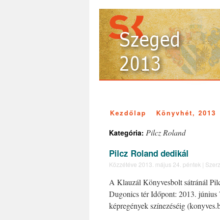
Kezdőlap
Könyvhét, 2013
Pilcz Roland
Kategória:
Pilcz Roland dedikál
Közzétéve
2013. május 24. péntek
|
Szerz
A Klauzál Könyvesbolt sátránál Pil
Dugonics tér Időpont: 2013. június
képregények színezéséig (konyves.