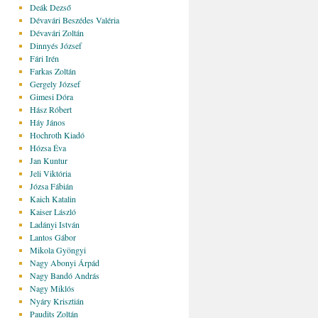
Deák Dezső
Dévavári Beszédes Valéria
Dévavári Zoltán
Dinnyés József
Fári Irén
Farkas Zoltán
Gergely József
Gimesi Dóra
Hász Róbert
Háy János
Hochroth Kiadó
Hózsa Éva
Jan Kuntur
Jeli Viktória
Józsa Fábián
Kaich Katalin
Kaiser László
Ladányi István
Lantos Gábor
Mikola Gyöngyi
Nagy Abonyi Árpád
Nagy Bandó András
Nagy Miklós
Nyáry Krisztián
Paudits Zoltán