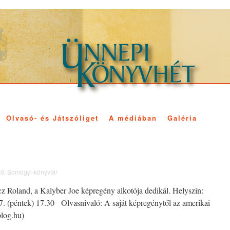
Olvasó- és Játszóliget
A médiában
Galéria
ő:
Somogyi-könyvtár
cz Roland, a Kalyber Joe képregény alkotója dedikál. Helyszín:
 7. (péntek) 17.30 Olvasnivaló: A saját képregénytől az amerikai
blog.hu)