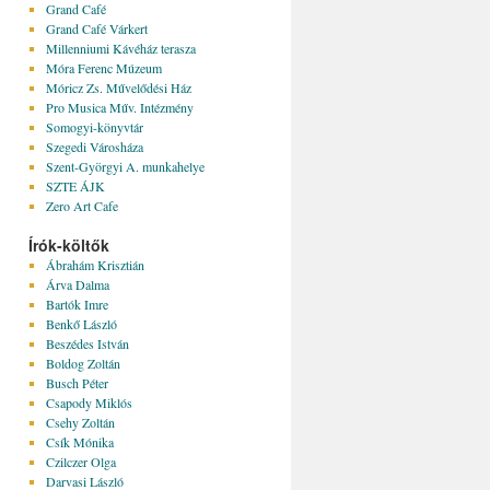
Grand Café
Grand Café Várkert
Millenniumi Kávéház terasza
Móra Ferenc Múzeum
Móricz Zs. Művelődési Ház
Pro Musica Műv. Intézmény
Somogyi-könyvtár
Szegedi Városháza
Szent-Györgyi A. munkahelye
SZTE ÁJK
Zero Art Cafe
Írók-költők
Ábrahám Krisztián
Árva Dalma
Bartók Imre
Benkő László
Beszédes István
Boldog Zoltán
Busch Péter
Csapody Miklós
Csehy Zoltán
Csík Mónika
Czilczer Olga
Darvasi László