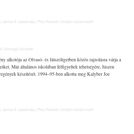
m
,
Június 9. (vasárnap)
,
Pilcz Roland
|
Szóljon hozzá most!
ő:
Somogyi-könyvtár
ny alkotója az Olvasó- és Játszóligetben közös rajzolásra várja a
iket. Már általános iskolában felfigyeltek tehetségére, hiszen
regények készítését. 1994–95-ben alkotta meg Kalyber Joe
m
,
Június 9. (vasárnap)
,
Pilcz Roland
|
Szóljon hozzá most!