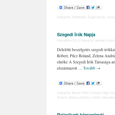
Kategória:
Dedikálás
,
Dugonics tér
,
Júniu
Szegedi Írók Napja
Közzétéve
2013. május 24. péntek
|
Szerz
Délelőtti beszélgetés szegedi írókk
Róbert, Pilcz Roland, Zelena András
elnöke A Szegedi Írók Társasága arr
elszármazott …
Tovább
→
Kategória:
Busch Péter
,
Czilczer Olga
,
Dug
Roland
,
Zelena András
|
Címke:
Veszelka 
Rajzoljunk képregényt!