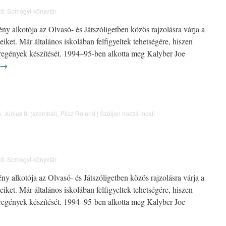
ő:
Somogyi-könyvtár
ny alkotója az Olvasó- és Játszóligetben közös rajzolásra várja a
iket. Már általános iskolában felfigyeltek tehetségére, hiszen
regények készítését. 1994–95-ben alkotta meg Kalyber Joe
→
m
,
Június 8. (szombat)
,
Pilcz Roland
|
Szóljon hozzá most!
ő:
Somogyi-könyvtár
ny alkotója az Olvasó- és Játszóligetben közös rajzolásra várja a
iket. Már általános iskolában felfigyeltek tehetségére, hiszen
regények készítését. 1994–95-ben alkotta meg Kalyber Joe