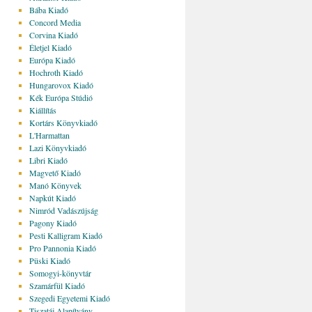
Bába Kiadó
Concord Media
Corvina Kiadó
Életjel Kiadó
Európa Kiadó
Hochroth Kiadó
Hungarovox Kiadó
Kék Európa Stúdió
Kiállítás
Kortárs Könyvkiadó
L'Harmattan
Lazi Könyvkiadó
Libri Kiadó
Magvető Kiadó
Manó Könyvek
Napkút Kiadó
Nimród Vadászújság
Pagony Kiadó
Pesti Kalligram Kiadó
Pro Pannonia Kiadó
Püski Kiadó
Somogyi-könyvtár
Szamárfül Kiadó
Szegedi Egyetemi Kiadó
Tiszatáj Alapítvány