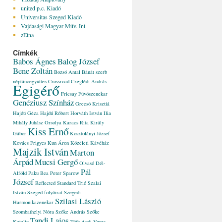
united p.c. Kiadó
Universitas Szeged Kiadó
Vajdasági Magyar Műv. Int.
zEtna
Címkék
Babos Ágnes
Balog József
Bene Zoltán
Bozsó Antal
Bánát szerb
néptáncegyüttes
Crossroad
Czeglédi András
Egigérő
Fricsay Fúvószenekar
Genéziusz Színház
Grecsó Krisztiá
Hajdú Géza
Hajdú Róbert
Horváth István
Ilia
Mihály
Juhász Orsolya
Karacs Rita
Király
Kiss Ernő
Gábor
Kosztolányi József
Kovács Frigyes
Kun Áron
Közéleti Kávéház
Majzik István
Marton
Árpád
Mucsi Gergő
Olvasó Dél-
Pál
Alföld
Paku Bea
Peter Sparow
József
Reflected
Standard Trió
Szalai
István
Szeged folyóirat
Szegedi
Szilasi László
Harmonikazenekar
Szombathelyi Nóra
Szőke András
Szőke
Tandi Lajos
Katalin
Tóth Andi
Veres