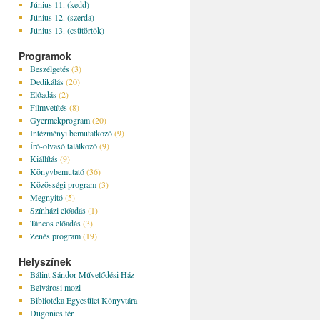
Június 11. (kedd)
Június 12. (szerda)
Június 13. (csütörtök)
Programok
Beszélgetés
(3)
Dedikálás
(20)
Előadás
(2)
Filmvetítés
(8)
Gyermekprogram
(20)
Intézményi bemutatkozó
(9)
Író-olvasó találkozó
(9)
Kiállítás
(9)
Könyvbemutató
(36)
Közösségi program
(3)
Megnyitó
(5)
Színházi előadás
(1)
Táncos előadás
(3)
Zenés program
(19)
Helyszínek
Bálint Sándor Művelődési Ház
Belvárosi mozi
Bibliotéka Egyesület Könyvtára
Dugonics tér