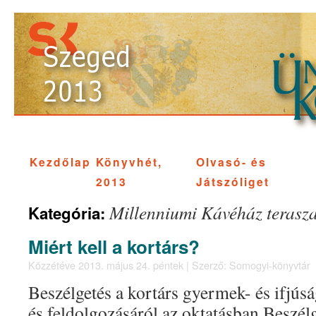
Kezdőlap
Könyvhét,
Olvasó- és
2013
Játszóliget
Millenniumi Kávéház terasz
Kategória:
Miért kell a kortárs?
Közzétéve
2013. május 24. péntek
|
Szerző:
Somogyi-könyvtár
Beszélgetés a kortárs gyermek- és ifjús
és feldolgozásáról az oktatásban Beszél