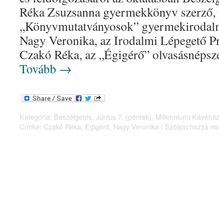
Réka Zsuzsanna gyermekkönyv szerző, 
„Könyvmutatványosok” gyermekirodalmi
Nagy Veronika, az Irodalmi Lépegető P
Czakó Réka, az „Égigérő” olvasásnéps
Tovább
→
Kategória:
Beszélgetés
,
Június 7. (péntek)
,
Millenniumi Kávéház
Címke:
Czakó Réka
,
Egigérő
,
Nagy Veronika
|
Szóljon hozzá mo