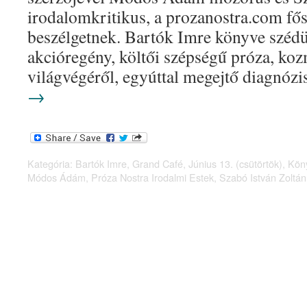
irodalomkritikus, a prozanostra.com fős
beszélgetnek. Bartók Imre könyve szédü
akcióregény, költői szépségű próza, ko
világvégéről, egyúttal megejtő diagnóz
→
Kategória:
Bartók Imre
,
Grand Café
,
Június 13. (csütörtök)
,
Kön
Módos Ádám
,
Próza Nostra Irodalmi Estek
,
Szabó István Zoltán