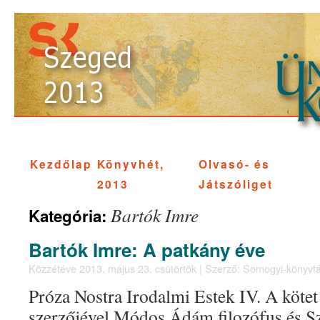
Kezdőlap
Könyvhét,
Olvasó- és
2013
Játszóliget
Bartók Imre
Kategória:
Bartók Imre: A patkány éve
Közzétéve
2013. május 23. csütörtök
|
Szerző:
Somogyi-könyvtá
Próza Nostra Irodalmi Estek IV. A kötet
szerzőjével Módos Ádám filozófus és S