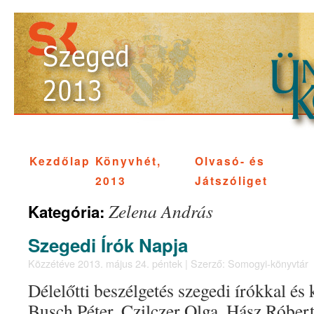
Kezdőlap
Könyvhét,
Olvasó- és
2013
Játszóliget
Zelena András
Kategória:
Szegedi Írók Napja
Közzétéve
2013. május 24. péntek
|
Szerző:
Somogyi-könyvtár
Délelőtti beszélgetés szegedi írókkal és
Busch Péter, Czilczer Olga, Hász Róbert