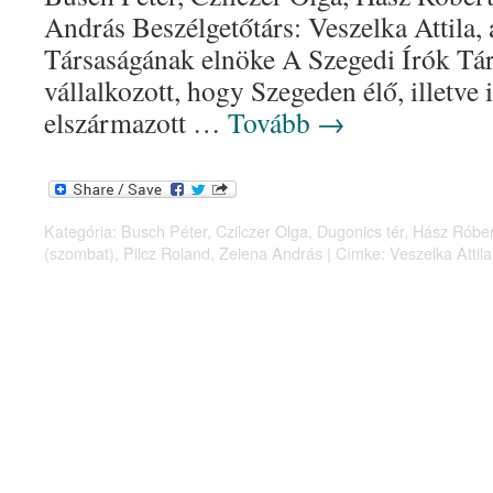
András Beszélgetőtárs: Veszelka Attila, 
Társaságának elnöke A Szegedi Írók Tár
vállalkozott, hogy Szegeden élő, illetve
elszármazott …
Tovább
→
Kategória:
Busch Péter
,
Czilczer Olga
,
Dugonics tér
,
Hász Róber
(szombat)
,
Pilcz Roland
,
Zelena András
|
Címke:
Veszelka Attila