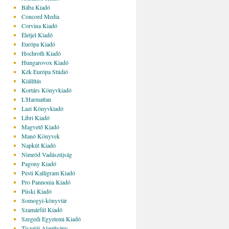
Bába Kiadó
Concord Media
Corvina Kiadó
Életjel Kiadó
Európa Kiadó
Hochroth Kiadó
Hungarovox Kiadó
Kék Európa Stúdió
Kiállítás
Kortárs Könyvkiadó
L'Harmattan
Lazi Könyvkiadó
Libri Kiadó
Magvető Kiadó
Manó Könyvek
Napkút Kiadó
Nimród Vadászújság
Pagony Kiadó
Pesti Kalligram Kiadó
Pro Pannonia Kiadó
Püski Kiadó
Somogyi-könyvtár
Szamárfül Kiadó
Szegedi Egyetemi Kiadó
Tiszatáj Alapítvány