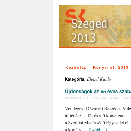
Kezdőlap
Könyvhét, 2013
Életjel Kiadó
Kategória:
Újdonságok az 55 éves szaba
Közzétéve
2013. május 24. péntek
|
Szerz
Vendégek: Dévavári Beszédes Valéria
történész, a Tér és idő konferencia
a Szerbiai Madárvédő Egyesület eln
a kortárs …
Tovább
→