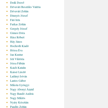
Deák Dezső
Dévavári Beszédes Valéria
Dévavári Zoltán
Dinnyés József
Fári Irén
Farkas Zoltán
Gergely József
Gimesi Dóra
Hász Róbert
Háy János
Hochroth Kiadó
Hózsa Éva
Jan Kuntur
Jeli Viktória
Józsa Fábián
Kaich Katalin
Kaiser László
Ladányi István
Lantos Gábor
Mikola Gyöngyi
Nagy Abonyi Árpád
Nagy Bandó András
Nagy Miklós
Nyáry Krisztián
Paudits Zoltán