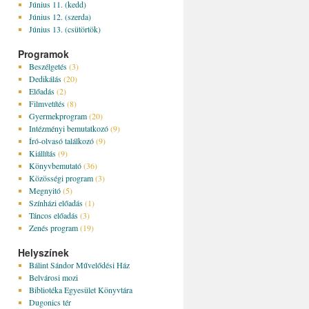
Június 11. (kedd)
Június 12. (szerda)
Június 13. (csütörtök)
Programok
Beszélgetés
(3)
Dedikálás
(20)
Előadás
(2)
Filmvetítés
(8)
Gyermekprogram
(20)
Intézményi bemutatkozó
(9)
Író-olvasó találkozó
(9)
Kiállítás
(9)
Könyvbemutató
(36)
Közösségi program
(3)
Megnyitó
(5)
Színházi előadás
(1)
Táncos előadás
(3)
Zenés program
(19)
Helyszínek
Bálint Sándor Művelődési Ház
Belvárosi mozi
Bibliotéka Egyesület Könyvtára
Dugonics tér