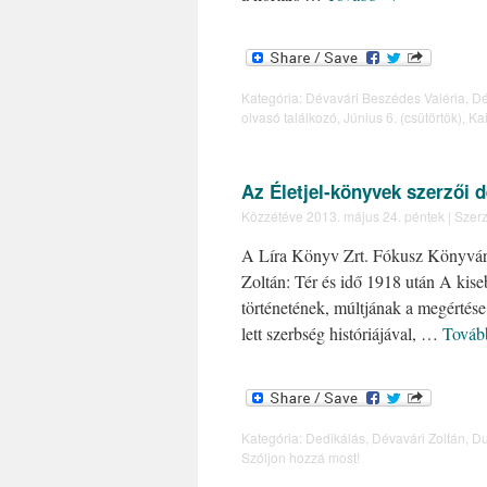
Kategória:
Dévavári Beszédes Valéria
,
Dé
olvasó találkozó
,
Június 6. (csütörtök)
,
Kai
Az Életjel-könyvek szerzői 
Közzétéve
2013. május 24. péntek
|
Szerz
A Líra Könyv Zrt. Fókusz Könyváruh
Zoltán: Tér és idő 1918 után A kis
történetének, múltjának a megértése
lett szerbség históriájával, …
Tová
Kategória:
Dedikálás
,
Dévavári Zoltán
,
Du
Szóljon hozzá most!