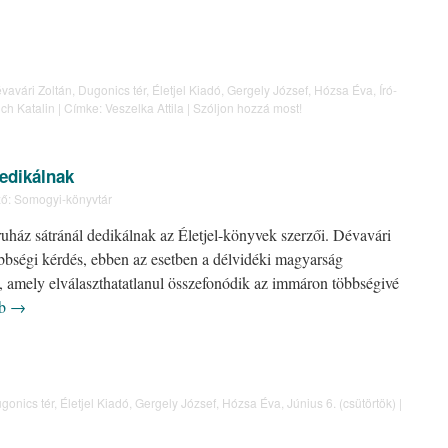
vavári Zoltán
,
Dugonics tér
,
Életjel Kiadó
,
Gergely József
,
Hózsa Éva
,
Író-
ch Katalin
|
Címke:
Veszelka Attila
|
Szóljon hozzá most!
dedikálnak
ő:
Somogyi-könyvtár
áz sátránál dedikálnak az Életjel-könyvek szerzői. Dévavári
ebbségi kérdés, ebben az esetben a délvidéki magyarság
, amely elválaszthatatlanul összefonódik az immáron többségivé
bb
→
gonics tér
,
Életjel Kiadó
,
Gergely József
,
Hózsa Éva
,
Június 6. (csütörtök)
|