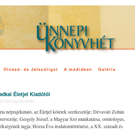
Olvasó- és Játszóliget
A médiában
Galéria
dkai Életjel Kiadótól
ő:
Somogyi-könyvtár
 néprajzkutató, az Életjel kötetek szerkesztője; Dévavári Zoltán
 szervezője; Gergely József, a Magyar Szó munkatársa, ornitológus,
ökségének tagja; Hózsa Éva irodalomtörténész, a XX. századi és