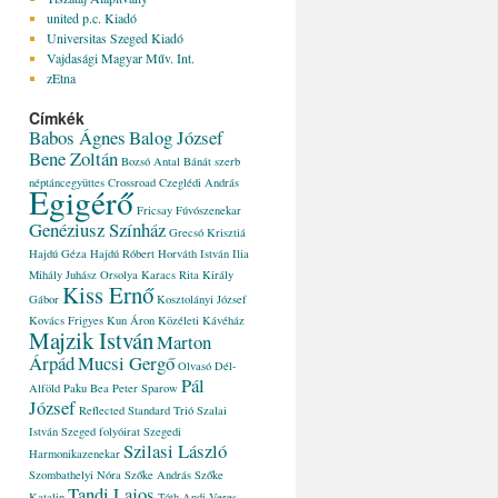
united p.c. Kiadó
Universitas Szeged Kiadó
Vajdasági Magyar Műv. Int.
zEtna
Címkék
Babos Ágnes
Balog József
Bene Zoltán
Bozsó Antal
Bánát szerb
néptáncegyüttes
Crossroad
Czeglédi András
Egigérő
Fricsay Fúvószenekar
Genéziusz Színház
Grecsó Krisztiá
Hajdú Géza
Hajdú Róbert
Horváth István
Ilia
Mihály
Juhász Orsolya
Karacs Rita
Király
Kiss Ernő
Gábor
Kosztolányi József
Kovács Frigyes
Kun Áron
Közéleti Kávéház
Majzik István
Marton
Árpád
Mucsi Gergő
Olvasó Dél-
Pál
Alföld
Paku Bea
Peter Sparow
József
Reflected
Standard Trió
Szalai
István
Szeged folyóirat
Szegedi
Szilasi László
Harmonikazenekar
Szombathelyi Nóra
Szőke András
Szőke
Tandi Lajos
Katalin
Tóth Andi
Veres