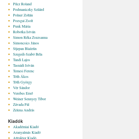
Pilcz Roland
Podmaniczky Szilárd
Polner Zoltán
Pozsgai Zsolt
Punk Mária
Robotka István
Simon Réka Zsuzsanna
Simoncsics János
Stjepan Blažetin
Szegedi-Szabó Béla
Tandi Lajos
Tasnádi István
Temesi Ferenc
Tóth Ákos
Tóth György
Vér Sándor
Verebes Ernő
Weiner Sennyey Tibor
Závada Pál
Zelena András
Kiadók
Akadémiai Kiadó
Aranyalmás Kiadó
Attraktor Kiadó