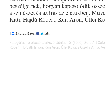
beszélgetnek, hogyan kapcsolódik össze 
a színészet és az írás az életükben. Műv
Kitti, Hajdú Róbert, Kun Áron, Üllei 
Kategória:
Író-olvasó találkozó
,
Június 10. (hétfő)
,
Zero Art Cafe
Róbert
,
Horváth István
,
Kun Áron
,
Üllei Kovács Gizella Anna
,
Ve