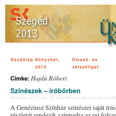
Kezdőlap
Könyvhét,
Olvasó- és
2013
Játszóliget
Hajdú Róbert
Címke:
Színészek – íróbőrben
Közzétéve
2013. május 23. csütörtök
|
Szerző:
Somogyi-könyvtá
A Genéziusz Színház színészei saját írá
részletét rendezik színpadra az est folya