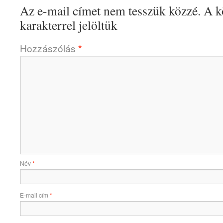
Az e-mail címet nem tesszük közzé.
A k
karakterrel jelöltük
Hozzászólás
*
Név
*
E-mail cím
*