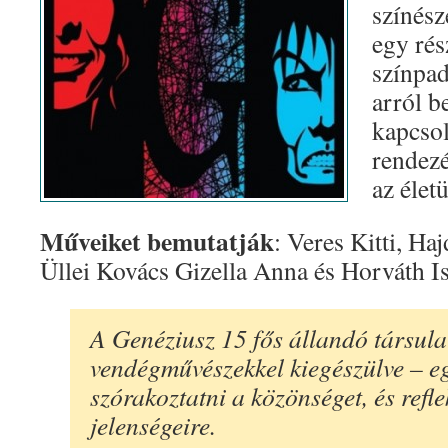
színész
egy rés
színpad
arról b
kapcsol
rendezé
az élet
Műveiket bemutatják
: Veres Kitti, H
Üllei Kovács Gizella Anna és Horváth I
A Genéziusz 15 fős állandó társula
vendégművészekkel kiegészülve – eg
szórakoztatni a közönséget, és refle
jelenségeire.