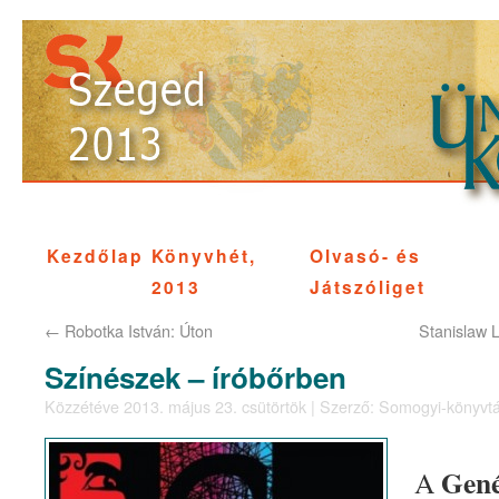
Kezdőlap
Könyvhét,
Olvasó- és
2013
Játszóliget
←
Robotka István: Úton
Stanislaw
Színészek – íróbőrben
Közzétéve
2013. május 23. csütörtök
|
Szerző:
Somogyi-könyvtá
Gené
A