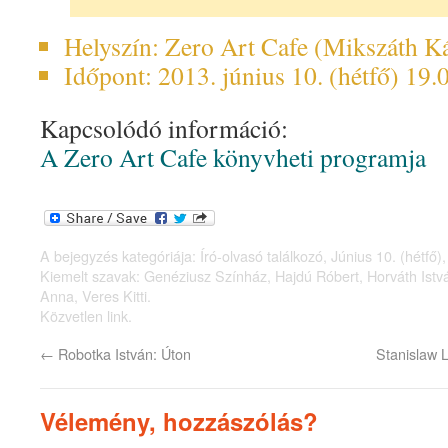
Helyszín: Zero Art Cafe (Mikszáth Ká
Időpont: 2013. június 10. (hétfő) 19.
Kapcsolódó információ:
A Zero Art Cafe könyvheti programja
A bejegyzés kategóriája:
Író-olvasó találkozó
,
Június 10. (hétfő)
Kiemelt szavak:
Genéziusz Színház
,
Hajdú Róbert
,
Horváth Istv
Anna
,
Veres Kitti
.
Közvetlen link
.
←
Robotka István: Úton
Stanislaw
Vélemény, hozzászólás?