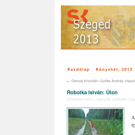
Kezdőlap
Könyvhét, 2013
←
Grecsó Krisztián–Szőke András: Hasu
Robotka István: Úton
Közzétéve
2013. május 23. csütörtök
|
Sze
A
i