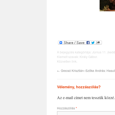
A bejegyzés kategóriája:
Június 11. (kedd
Kiemelt szavak:
Király Gábor
.
Közvetlen link
.
←
Grecsó Krisztián–Szőke András: Hasu
Vélemény, hozzászólás?
Az e-mail címet nem tesszük közzé.
Hozzászólás
*