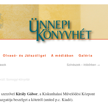
Olvasó- és Játszóliget
A médiában
Galéria
tasok
Színészek – íróbőrben
→
rző:
Somogyi-könyvtár
Király Gábor
 szerzővel
, a Kiskunhalasi Művelődési Központ
gazgatója beszélget a kötetről (united p.c. Kiadó).