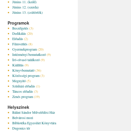
Június 11. (kedd)
Június 12. (szerda)
Június 13. (csütörtök)
Programok
Beszélgetés
(3)
Dedikálás
(20)
Előadás
(2)
Filmvetítés
(8)
Gyermekprogram
(20)
Intézményi bemutatkozó
(9)
Író-olvasó találkozó
(9)
Kiállítás
(9)
Könyvbemutató
(36)
Közösségi program
(3)
Megnyitó
(5)
Színházi előadás
(1)
Táncos előadás
(3)
Zenés program
(19)
Helyszínek
Bálint Sándor Művelődési Ház
Belvárosi mozi
Bibliotéka Egyesület Könyvtára
Dugonics tér