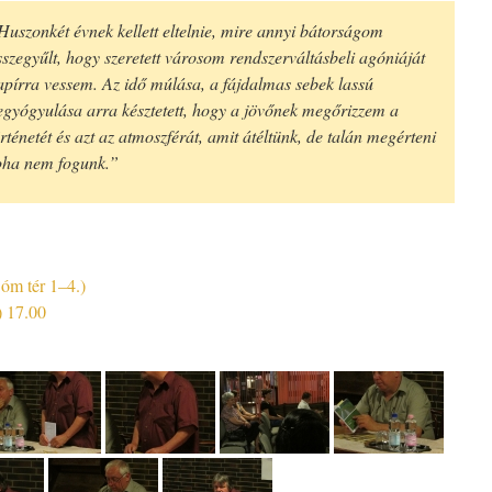
Huszonkét évnek kellett eltelnie, mire annyi bátorságom
sszegyűlt, hogy szeretett városom rendszerváltásbeli agóniáját
apírra vessem. Az idő múlása, a fájdalmas sebek lassú
egyógyulása arra késztetett, hogy a jövőnek megőrizzem a
örténetét és azt az atmoszférát, amit átéltünk, de talán megérteni
oha nem fogunk.”
óm tér 1–4.)
) 17.00