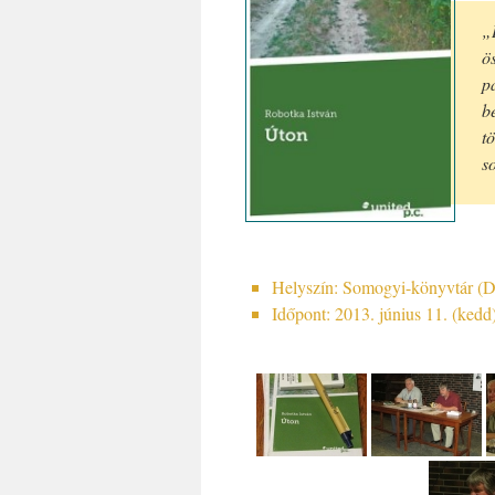
„
ö
p
b
t
s
Helyszín: Somogyi-könyvtár (D
Időpont: 2013. június 11. (kedd