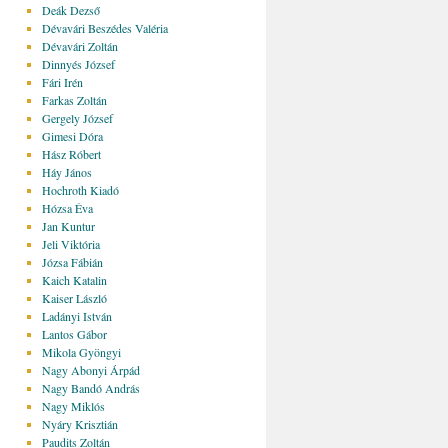
Deák Dezső
Dévavári Beszédes Valéria
Dévavári Zoltán
Dinnyés József
Fári Irén
Farkas Zoltán
Gergely József
Gimesi Dóra
Hász Róbert
Háy János
Hochroth Kiadó
Hózsa Éva
Jan Kuntur
Jeli Viktória
Józsa Fábián
Kaich Katalin
Kaiser László
Ladányi István
Lantos Gábor
Mikola Gyöngyi
Nagy Abonyi Árpád
Nagy Bandó András
Nagy Miklós
Nyáry Krisztián
Paudits Zoltán