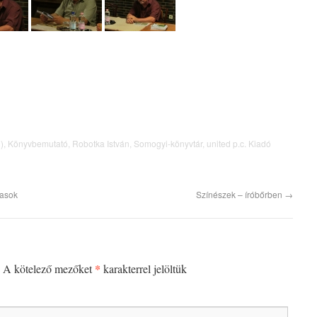
)
,
Könyvbemutató
,
Robotka István
,
Somogyi-könyvtár
,
united p.c. Kiadó
tasok
Színészek – íróbőrben
→
*
A kötelező mezőket
karakterrel jelöltük