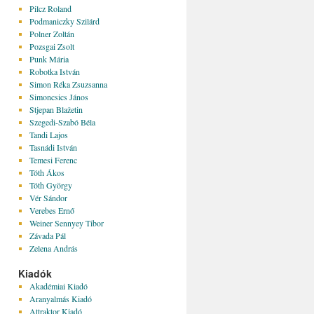
Pilcz Roland
Podmaniczky Szilárd
Polner Zoltán
Pozsgai Zsolt
Punk Mária
Robotka István
Simon Réka Zsuzsanna
Simoncsics János
Stjepan Blažetin
Szegedi-Szabó Béla
Tandi Lajos
Tasnádi István
Temesi Ferenc
Tóth Ákos
Tóth György
Vér Sándor
Verebes Ernő
Weiner Sennyey Tibor
Závada Pál
Zelena András
Kiadók
Akadémiai Kiadó
Aranyalmás Kiadó
Attraktor Kiadó