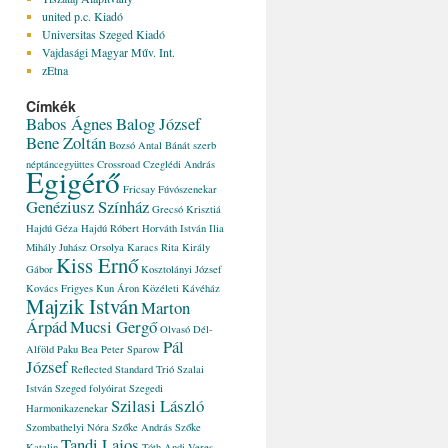
united p.c. Kiadó
Universitas Szeged Kiadó
Vajdasági Magyar Műv. Int.
zEtna
Címkék
Babos Ágnes
Balog József
Bene Zoltán
Bozsó Antal
Bánát szerb
néptáncegyüttes
Crossroad
Czeglédi András
Egigérő
Fricsay Fúvószenekar
Genéziusz Színház
Grecsó Krisztiá
Hajdú Géza
Hajdú Róbert
Horváth István
Ilia
Mihály
Juhász Orsolya
Karacs Rita
Király
Kiss Ernő
Gábor
Kosztolányi József
Kovács Frigyes
Kun Áron
Közéleti Kávéház
Majzik István
Marton
Árpád
Mucsi Gergő
Olvasó Dél-
Pál
Alföld
Paku Bea
Peter Sparow
József
Reflected
Standard Trió
Szalai
István
Szeged folyóirat
Szegedi
Szilasi László
Harmonikazenekar
Szombathelyi Nóra
Szőke András
Szőke
Tandi Lajos
Katalin
Tóth Andi
Veres