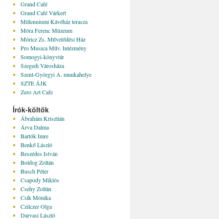
Grand Café
Grand Café Várkert
Millenniumi Kávéház terasza
Móra Ferenc Múzeum
Móricz Zs. Művelődési Ház
Pro Musica Műv. Intézmény
Somogyi-könyvtár
Szegedi Városháza
Szent-Györgyi A. munkahelye
SZTE ÁJK
Zero Art Cafe
Írók-költők
Ábrahám Krisztián
Árva Dalma
Bartók Imre
Benkő László
Beszédes István
Boldog Zoltán
Busch Péter
Csapody Miklós
Csehy Zoltán
Csík Mónika
Czilczer Olga
Darvasi László