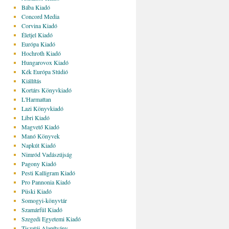
Bába Kiadó
Concord Media
Corvina Kiadó
Életjel Kiadó
Európa Kiadó
Hochroth Kiadó
Hungarovox Kiadó
Kék Európa Stúdió
Kiállítás
Kortárs Könyvkiadó
L'Harmattan
Lazi Könyvkiadó
Libri Kiadó
Magvető Kiadó
Manó Könyvek
Napkút Kiadó
Nimród Vadászújság
Pagony Kiadó
Pesti Kalligram Kiadó
Pro Pannonia Kiadó
Püski Kiadó
Somogyi-könyvtár
Szamárfül Kiadó
Szegedi Egyetemi Kiadó
Tiszatáj Alapítvány