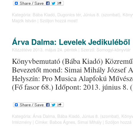
Kategória:
Bába Kiadó
,
Dugonics tér
,
Június 8. (szombat)
,
Köny
Majzik István
|
Szóljon hozzá most!
Árva Dalma: Levelek Jedikuléből
Közzétéve
2013. május 24. péntek
|
Szerző:
Somogyi-könyvtár
Könyvbemutató (Bába Kiadó) Közremű
Bevezetőt mond: Simai Mihály József Att
Helyszín: Pro Musica Alapfokú Művésze
(Fő fasor 68.) Időpont: 2013. június 8.
Kategória:
Árva Dalma
,
Bába Kiadó
,
Június 8. (szombat)
,
Könyv
Intézmény
|
Címke:
Babos Ágnes
,
Simai Mihály
|
Szóljon hozzá