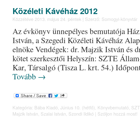
Közéleti Kávéház 2012
Közzétéve
2013. május 24. péntek
|
Szerző:
Somogyi-könyvtár
Az évkönyv ünnepélyes bemutatója Házig
István, a Szegedi Közéleti Kávéház Ala
elnöke Vendégek: dr. Majzik István és dr
kötet szerkesztői Helyszín: SZTE Álla
Kar, Társalgó (Tisza L. krt. 54.) Időpo
Tovább
→
Kategória:
Bába Kiadó
,
Június 10. (hétfő)
,
Könyvbemutató
,
SZT
Majzik István
,
Szalai István
,
Szondi Ildikó
|
Szóljon hozzá most!