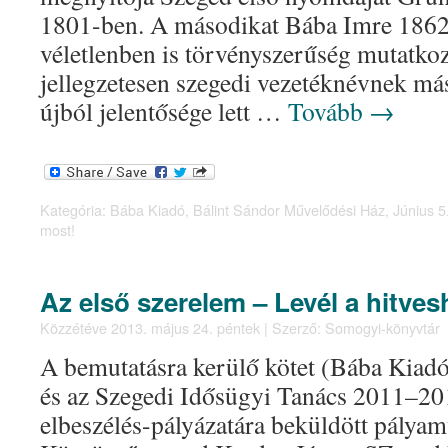
1801-ben. A másodikat Bába Imre 1862-
véletlenben is törvényszerűség mutatko
jellegzetesen szegedi vezetéknévnek má
újból jelentősége lett …
Tovább
→
Kategória:
Bába Kiadó
,
Bálint Sándor Művelődési Ház
,
Június 5
most!
Az első szerelem – Levél a hitves
Közzétéve
2013. május 24. péntek
|
Szerző:
Somogyi-könyvtár
A bemutatásra kerülő kötet (Bába Kiad
és az Szegedi Idősügyi Tanács 2011–201
elbeszélés-pályázatára beküldött pályam