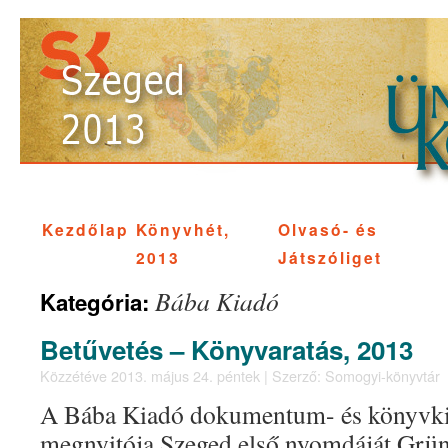
Kezdőlap
Könyvhét,
Olvasó- és
2013
Játszóliget
Bába Kiadó
Kategória:
Betűvetés – Könyvaratás, 2013
Közzétéve
2013. május 24. péntek
|
Szerző:
Somogyi-könyvtár
A Bába Kiadó dokumentum- és könyvkiá
megnyitója Szeged első nyomdáját Grün