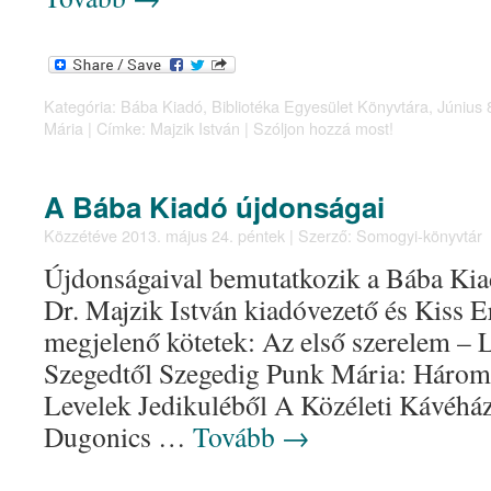
Kategória:
Bába Kiadó
,
Bibliotéka Egyesület Könyvtára
,
Június 
Mária
|
Címke:
Majzik István
|
Szóljon hozzá most!
A Bába Kiadó újdonságai
Közzétéve
2013. május 24. péntek
|
Szerző:
Somogyi-könyvtár
Újdonságaival bemutatkozik a Bába Kiad
Dr. Majzik István kiadóvezető és Kiss
megjelenő kötetek: Az első szerelem – L
Szegedtől Szegedig Punk Mária: Három
Levelek Jedikuléből A Közéleti Kávéhá
Dugonics …
Tovább
→