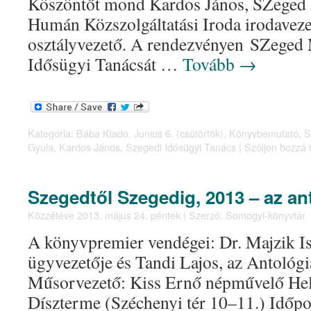
Köszöntőt mond Kardos János, SZeged
Humán Közszolgáltatási Iroda irodavezet
osztályvezető. A rendezvényen SZeged
Idősügyi Tanácsát …
Tovább
→
Kategória:
Bába Kiadó
,
Június 6. (csütörtök)
,
Könyvbemutató
,
S
Gyula
,
Kardos János
,
Szegedi Idősügyi Tanács
|
Szóljon hozzá 
Szegedtől Szegedig, 2013 – az an
Közzétéve
2013. május 24. péntek
|
Szerző:
Somogyi-könyvtár
A könyvpremier vendégei: Dr. Majzik I
ügyvezetője és Tandi Lajos, az Antológi
Műsorvezető: Kiss Ernő népművelő Hel
Díszterme (Széchenyi tér 10–11.) Időpon