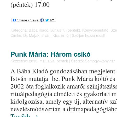
(péntek) 17.00
Kategória:
Bába Kiadó
,
Június 7. (péntek)
,
Könyvbemutató
,
Sze
Címke:
Dr. Majzik István
,
Kiss Ernő
|
Szóljon hozzá most!
Punk Mária: Három csikó
Közzétéve
2013. május 24. péntek
|
Szerző:
Somogyi-könyvtár
A Bába Kiadó gondozásában megjelent 
István mutatja be. Punk Mária költő é
2002 óta foglalkozik amatőr színjátszás
rituálpedagógia elméleti és gyakorlati 
kidolgozása, amely egy új, alternatív s
nevelésmódszertan a drámapedagógiáh
Tovább
→