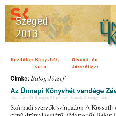
Kezdőlap
Könyvhét,
Olvasó- és
2013
Játszóliget
Balog József
Címke:
Az Ünnepi Könyvhét vendége Záv
Közzétéve
2013. május 24. péntek
|
Szerző:
Somogyi-könyvtár
Színpadi szerzők színpadon A Kossuth-dí
című drámakötetéről (Magvető) Balog J