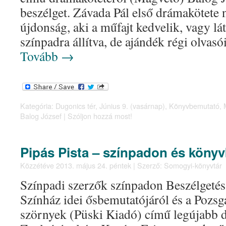
beszélget. Závada Pál első drámakötet
újdonság, aki a műfajt kedvelik, vagy lá
színpadra állítva, de ajándék régi olvas
Tovább
→
Kategória:
Dugonics tér
,
Június 9. (vasárnap)
,
Könyvbemutató
,
Balog József
|
Szóljon hozzá most!
Pipás Pista – színpadon és köny
Közzétéve
2013. május 24. péntek
|
Szerző:
Somogyi-könyvtár
Színpadi szerzők színpadon Beszélgetés
Színház idei ősbemutatójáról és a Pozsg
szörnyek (Püski Kiadó) című legújabb 