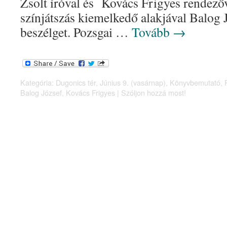
Zsolt íróval és Kovács Frigyes rendezőv
színjátszás kiemelkedő alakjával Balog 
beszélget. Pozsgai …
Tovább
→
Kategória:
Dugonics tér
,
Június 9. (vasárnap)
,
Könyvbemutató
,
Balog József
,
Kovács Frigyes
|
Szóljon hozzá most!