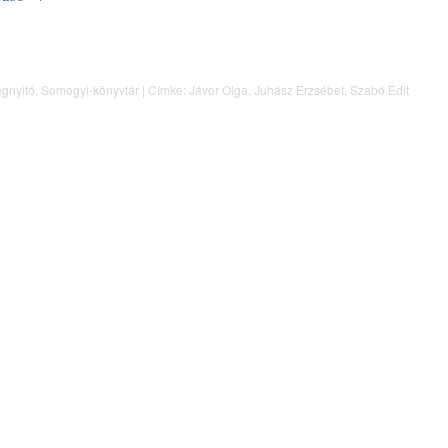
gnyitó
,
Somogyi-könyvtár
|
Címke:
Jávor Olga
,
Juhász Erzsébet
,
Szabó Edit