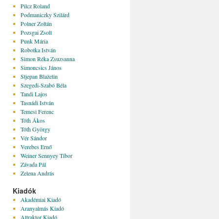
Pilcz Roland
Podmaniczky Szilárd
Polner Zoltán
Pozsgai Zsolt
Punk Mária
Robotka István
Simon Réka Zsuzsanna
Simoncsics János
Stjepan Blažetin
Szegedi-Szabó Béla
Tandi Lajos
Tasnádi István
Temesi Ferenc
Tóth Ákos
Tóth György
Vér Sándor
Verebes Ernő
Weiner Sennyey Tibor
Závada Pál
Zelena András
Kiadók
Akadémiai Kiadó
Aranyalmás Kiadó
Attraktor Kiadó