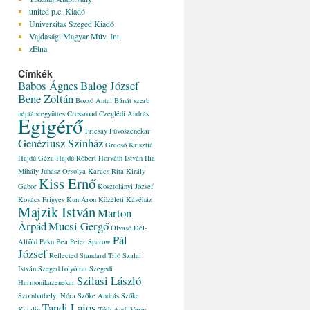
united p.c. Kiadó
Universitas Szeged Kiadó
Vajdasági Magyar Műv. Int.
zEtna
Címkék
Babos Ágnes
Balog József
Bene Zoltán
Bozsó Antal
Bánát szerb
néptáncegyüttes
Crossroad
Czeglédi András
Egigérő
Fricsay Fúvószenekar
Genéziusz Színház
Grecsó Krisztiá
Hajdú Géza
Hajdú Róbert
Horváth István
Ilia
Mihály
Juhász Orsolya
Karacs Rita
Király
Kiss Ernő
Gábor
Kosztolányi József
Kovács Frigyes
Kun Áron
Közéleti Kávéház
Majzik István
Marton
Árpád
Mucsi Gergő
Olvasó Dél-
Pál
Alföld
Paku Bea
Peter Sparow
József
Reflected
Standard Trió
Szalai
István
Szeged folyóirat
Szegedi
Szilasi László
Harmonikazenekar
Szombathelyi Nóra
Szőke András
Szőke
Tandi Lajos
Katalin
Tóth Andi
Veres