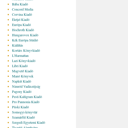
Bába Kiadó
Concord Media
Corvina Kiadó
Életjel Kiadó
Európa Kiadó
Hochroth Kiadó
Hungarovox Kiadó
Kék Európa Stúdió
Kiállítás
Kortárs Könyvkiadó
L'Harmattan
Lazi Könyvkiadó
Libri Kiadó
Magvető Kiadó
Manó Könyvek
Napkút Kiadó
Nimród Vadászújság
Pagony Kiadó
Pesti Kalligram Kiadó
Pro Pannonia Kiadó
Püski Kiadó
Somogyi-könyvtár
Szamárfül Kiadó
Szegedi Egyetemi Kiadó
Tiszatáj Alapítvány