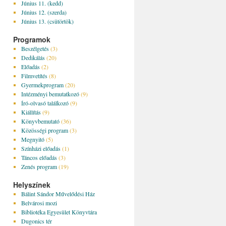
Június 11. (kedd)
Június 12. (szerda)
Június 13. (csütörtök)
Programok
Beszélgetés
(3)
Dedikálás
(20)
Előadás
(2)
Filmvetítés
(8)
Gyermekprogram
(20)
Intézményi bemutatkozó
(9)
Író-olvasó találkozó
(9)
Kiállítás
(9)
Könyvbemutató
(36)
Közösségi program
(3)
Megnyitó
(5)
Színházi előadás
(1)
Táncos előadás
(3)
Zenés program
(19)
Helyszínek
Bálint Sándor Művelődési Ház
Belvárosi mozi
Bibliotéka Egyesület Könyvtára
Dugonics tér