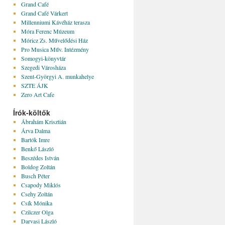
Grand Café
Grand Café Várkert
Millenniumi Kávéház terasza
Móra Ferenc Múzeum
Móricz Zs. Művelődési Ház
Pro Musica Műv. Intézmény
Somogyi-könyvtár
Szegedi Városháza
Szent-Györgyi A. munkahelye
SZTE ÁJK
Zero Art Cafe
Írók-költők
Ábrahám Krisztián
Árva Dalma
Bartók Imre
Benkő László
Beszédes István
Boldog Zoltán
Busch Péter
Csapody Miklós
Csehy Zoltán
Csík Mónika
Czilczer Olga
Darvasi László