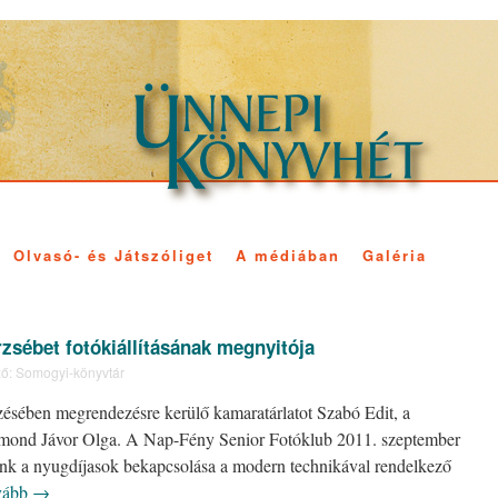
Olvasó- és Játszóliget
A médiában
Galéria
sébet fotókiállításának megnyitója
ő:
Somogyi-könyvtár
ésében megrendezésre kerülő kamaratárlatot Szabó Edit, a
et mond Jávor Olga. A Nap-Fény Senior Fotóklub 2011. szeptember
lunk a nyugdíjasok bekapcsolása a modern technikával rendelkező
vább
→