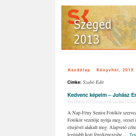
Kezdőlap
Könyvhét, 2013
Szabó Edit
Címke:
Kedvenc képeim – Juhász Erz
Közzétéve
2013. május 24. péntek
|
Szerz
A Nap-Fény Senior Fotókör szervez
Fotókör vezetője nyitja meg, vers
elsejével alakult meg. Alapvető cé
legújabb kori fényképezésbe …
To