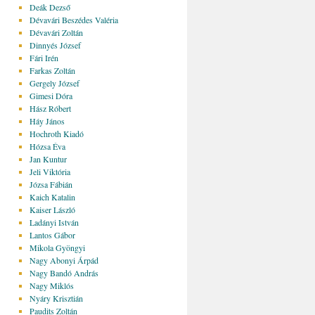
Deák Dezső
Dévavári Beszédes Valéria
Dévavári Zoltán
Dinnyés József
Fári Irén
Farkas Zoltán
Gergely József
Gimesi Dóra
Hász Róbert
Háy János
Hochroth Kiadó
Hózsa Éva
Jan Kuntur
Jeli Viktória
Józsa Fábián
Kaich Katalin
Kaiser László
Ladányi István
Lantos Gábor
Mikola Gyöngyi
Nagy Abonyi Árpád
Nagy Bandó András
Nagy Miklós
Nyáry Krisztián
Paudits Zoltán