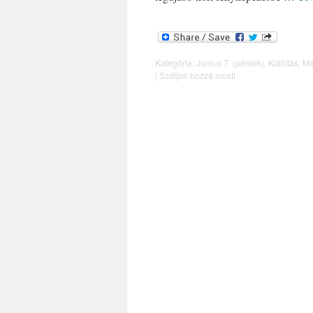
Kategória:
Június 7. (péntek)
,
Kiállítás
,
Me
|
Szóljon hozzá most!