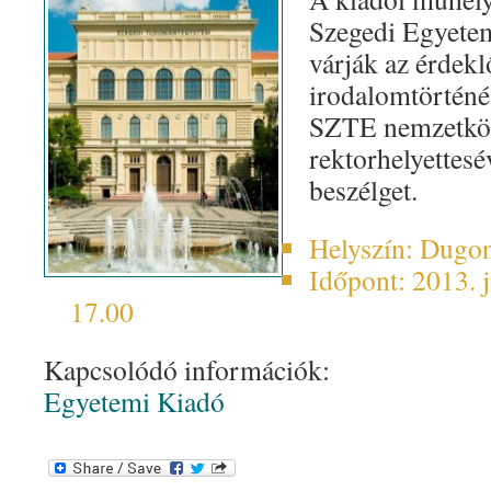
Szegedi Egyetem
várják az érdek
irodalomtörténés
SZTE nemzetköz
rektorhelyettesé
beszélget.
Helyszín: Dugon
Időpont: 2013. j
17.00
Kapcsolódó információk:
Egyetemi Kiadó