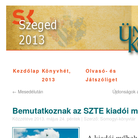
Kezdőlap
Könyvhét,
Olvasó- és
2013
Játszóliget
←
Mesedélután
Újdonságok a
Bemutatkoznak az SZTE kiadói m
Közzétéve
2013. május 24. péntek
|
Szerző:
Somogyi-könyvtár
A kiadói műhely