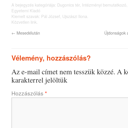
A bejegyzés kategóriája:
Dugonics tér
,
Intézményi bemutatkozó
Egyetemi Kiadó
Kiemelt szavak:
Pál József
,
Ujszászi Ilona
.
Közvetlen link
.
←
Mesedélután
Újdonságok a
Vélemény, hozzászólás?
Az e-mail címet nem tesszük közzé.
A k
karakterrel jelöltük
Hozzászólás
*